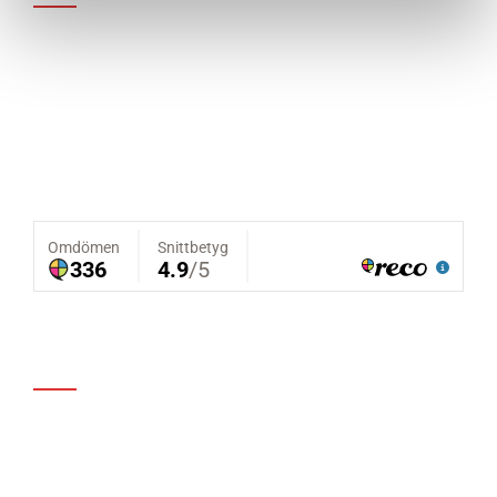
Vi ser konceptet nöjd kund som prioritering nummer
ett. Genom god kunskap, lång erfarenhet och ett
brinnande engagemang kan vi erbjuda professionella
taktjänster samt helhetslösningar till dig som kund. Vi
utför takarbete med hög kvalité och marknadsrättvisa
priser.
Kontakt
Besöksadress:
Räntmästaregatan 7A
416 58 Göteborg