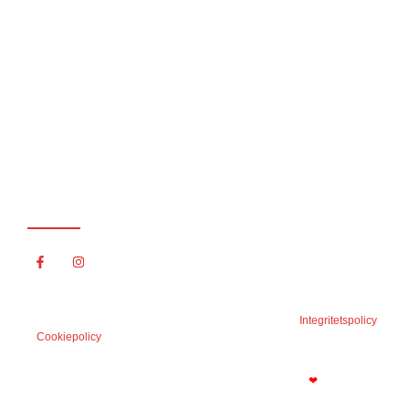
Telefon:
Mobil:
0732 – 51 69 41
Kontor:
031 – 700 88 11
Förfrågningar:
info@gotalandstak.com
Följ oss
© 2001-2024 Götalands Tak, Plåt & Måleriservice AB –
Integritetspolicy
–
Cookiepolicy
Vi finns i Göteborg, Ale, Kungsbacka med kranskommuner
❤