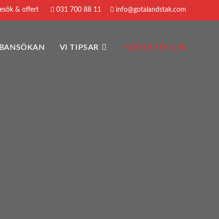
sök & offert
031 700 88 11
info@gotalandstak.com
BBANSÖKAN
VI TIPSAR
KONTAKTA OSS