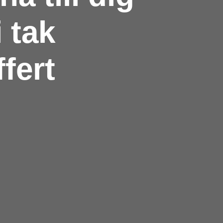
 tak
fert