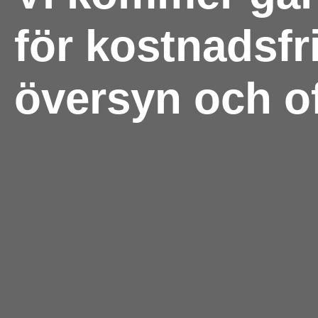
för kostnadsfri
översyn och of