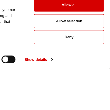
Allow all
alyse our
ing and
Allow selection
r that
Deny
Show details