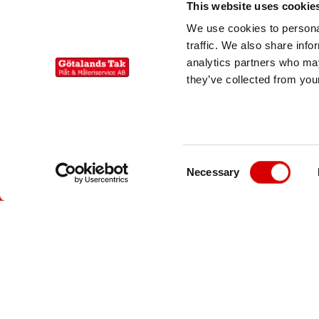
This website uses cookie
073 251 69 41
We use cookies to personal
traffic. We also share info
info@gotalandstak.com
analytics partners who may
they’ve collected from your
Kostnadsfri taköversyn
C
Necessary
o
n
s
e
n
SVEN L - RECO.SE
t
“Korrekt och trevligt bemötande. Arbetet
S
e
snabbt – i stort sett var allt klart på t
l