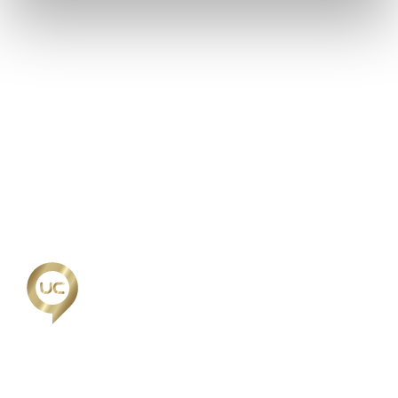
Vi arbetar ständigt för att takarbetet ska utföras
professionellt och med kundens inblick och förståelse.
När du anlitar oss kan du vara säker på att få en snabb
och bra leverans och självklart lägger vi stor vikt vid
kundnöjdhet.
Vi vet att det det kan vara svårt att välja rätt takläggare
Göteborg och för att underlätta detta så jobbar vi aktivt
med att erbjuda våra kunder referenser. Att du som
kund ska kunna komma i kontakt med tidigare
personer som anlitat oss är en självklarhet och en stor
trygghet för dig.
Nöjd kund garanti