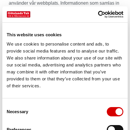
använder vår webbplats. Informationen som samlas in
lagras på servrar i USA och inkluderar inte personlig
identifierbar information.
3. Besökarnas samtycke
This website uses cookies
We use cookies to personalise content and ads, to
Vi inhämtar ditt samtycke innan vi använder cookies
för att hämta eller lagra data. Detta gäller för alla typer
provide social media features and to analyse our traffic.
av cookies. Dock inhämtar vi inte samtycke för cookies
We also share information about your use of our site with
som krävs för grundläggande funktioner på
our social media, advertising and analytics partners who
webbplatsen.
may combine it with other information that you’ve
provided to them or that they’ve collected from your use
Du kan ändra dina cookieinställningar i din
of their services.
webbläsares sekretessinställningar för att inte
acceptera cookies. Vi samlar inte in personuppgifter
via de cookies vi använder och kommer inte att lämna
C
ut sådana uppgifter till tredje part. Om vi börjar
Necessary
o
använda nya cookies som samlar in personuppgifter
n
kommer du att informeras och ges möjlighet att
s
samtycka innan de lagras på din dator.
Preferences