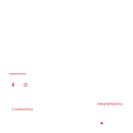
Telefon:
Mobil:
0732 – 51 69 41
Kontor:
031 – 700 88 11
Förfrågningar:
info@gotalandstak.com
Följ oss
© 2001-2024 Götalands Tak, Plåt & Måleriservice AB –
Integritetspolicy
–
Cookiepolicy
Vi finns i Göteborg, Ale, Kungsbacka med kranskommuner
❤