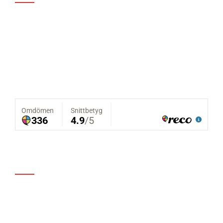
Vi ser konceptet nöjd kund som prioritering nummer
ett. Genom god kunskap, lång erfarenhet och ett
brinnande engagemang kan vi erbjuda professionella
taktjänster samt helhetslösningar till dig som kund. Vi
utför takarbete med hög kvalité och marknadsrättvisa
priser.
Kontakt
Besöksadress:
Räntmästaregatan 7A
416 58 Göteborg