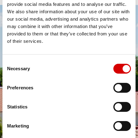
provide social media features and to analyse our traffic.
We also share information about your use of our site with
Götalands Tak
our social media, advertising and analytics partners who
may combine it with other information that you’ve
provided to them or that they’ve collected from your use
Vi arbetar ständigt för att takarbetet ska utföras
of their services.
professionellt och med kundens inblick och förståelse.
När du anlitar oss kan du vara säker på att få en snabb
och bra leverans och självklart lägger vi stor vikt vid
C
kundnöjdhet.
Necessary
o
n
Vi vet att det det kan vara svårt att välja rätt takläggare
s
Göteborg och för att underlätta detta så jobbar vi aktivt
Preferences
e
med att erbjuda våra kunder referenser. Att du som
n
kund ska kunna komma i kontakt med tidigare
personer som anlitat oss är en självklarhet och en stor
t
Statistics
trygghet för dig.
S
e
Marketing
l
e