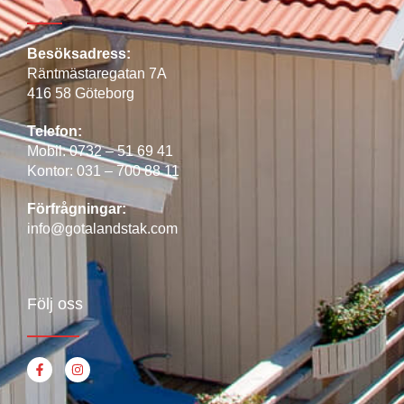
Besöksadress:
Räntmästaregatan 7A
416 58 Göteborg
Telefon:
Mobil:
0732 – 51 69 41
Kontor:
031 – 700 88 11
Förfrågningar:
info@gotalandstak.com
Följ oss